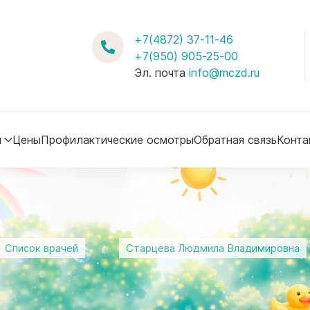
+7(4872) 37-11-46
+7(950) 905-25-00
Эл. почта
info@mczd.ru
м
Цены
Профилактические осмотры
Обратная связь
Конта
Список врачей
Старцева Людмила Владимировна