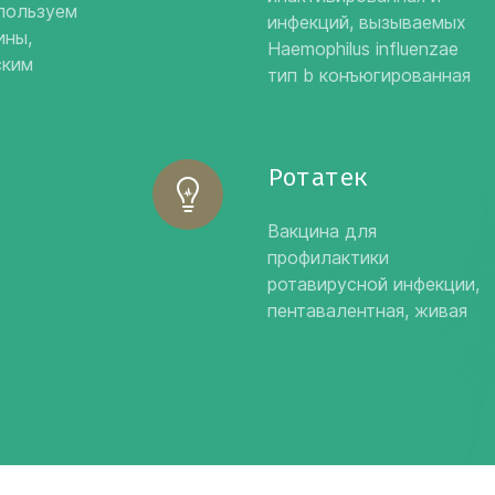
пользуем
инфекций, вызываемых
ины,
Haemophilus influenzae
ским
тип b конъюгированная
Ротатек
Вакцина для
профилактики
ротавирусной инфекции,
пентавалентная, живая