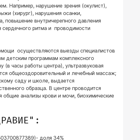
ем. Например, нарушение зрения (окулист),
рыжи (хирург), нарушения осанки,
ма, повышение внутричерепного давления
ия сердечного ритма и проводимости
омощи осуществляются выезды специалистов
ным детским программам комплексного
у (в часы работы центра), ультразвуковая
ятся общеоздоровительный и лечебный массаж;
скому саду и школе, выдается
ственного образца. В центре проводится
 общие анализы крови и мочи, биохимические
ДРАВИЕ":
503700877389)- доля 34%