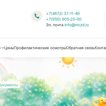
+7(4872) 37-11-46
+7(950) 905-25-00
Эл. почта
info@mczd.ru
м
Цены
Профилактические осмотры
Обратная связь
Конта
Документы