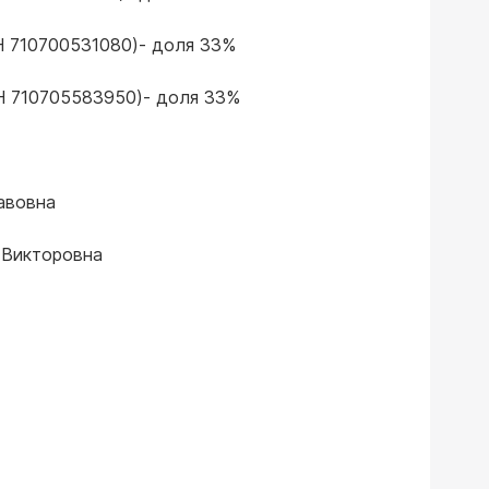
 710700531080)- доля 33%
Н 710705583950)- доля 33%
авовна
 Викторовна