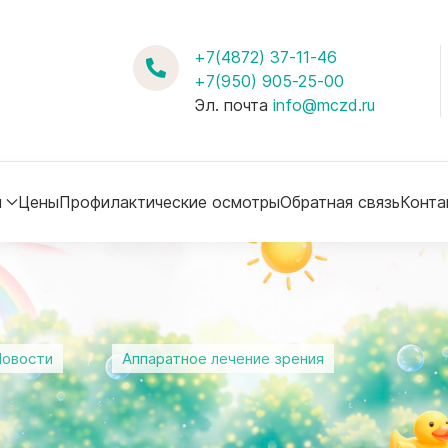
+7(4872) 37-11-46
+7(950) 905-25-00
Эл. почта
info@mczd.ru
м
Цены
Профилактические осмотры
Обратная связь
Конта
овости
Аппаратное лечение зрения